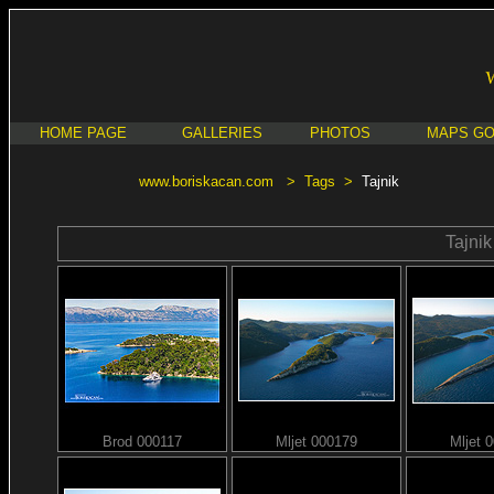
HOME PAGE
GALLERIES
PHOTOS
MAPS G
www.boriskacan.com
>
Tags
>
Tajnik
Tajnik
Brod 000117
Mljet 000179
Mljet 